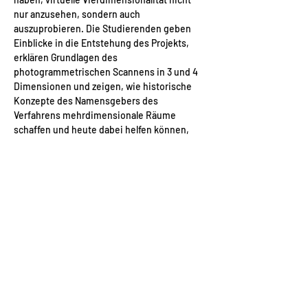
nur anzusehen, sondern auch 
auszuprobieren. Die Studierenden geben 
Einblicke in die Entstehung des Projekts, 
erklären Grundlagen des 
photogrammetrischen Scannens in 3 und 4 
Dimensionen und zeigen, wie historische 
Konzepte des Namensgebers des 
Verfahrens mehrdimensionale Räume 
schaffen und heute dabei helfen können, 
wiederum Historie zu bewahren.
Kooperation mit dem Kulturwerk 
Schneeberg
Das Projekt entstand im Rahmen einer 
Lehrveranstaltung an der Hochschule 
Zwickau und wird kuratorisch und inhaltlich 
vom Kulturwerk Schneeberg begleitet. Die 
Präsentation im Lehngericht zeigt, wie…
Mehr anzeigen