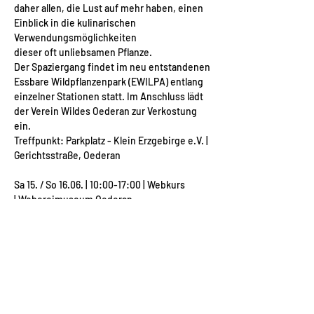
daher allen, die Lust auf mehr haben, einen
Einblick in die kulinarischen
Verwendungsmöglichkeiten
dieser oft unliebsamen Pflanze.
Der Spaziergang findet im neu entstandenen
Essbare Wildpflanzenpark (EWILPA) entlang
einzelner Stationen statt. Im Anschluss lädt
der Verein Wildes Oederan zur Verkostung
ein.
Treffpunkt: Parkplatz - Klein Erzgebirge e.V. |
Gerichtsstraße, Oederan
Sa 15. / So 16.06. | 10:00-17:00 | Webkurs
|
Webereimuseum Oederan
Nesseln weben mit Helga Hofmeister
Unter Anleitung der Webmeisterin Helga
Hofmeister können Alt und Jung kleine
Webereien aus verschiedenen Nesselsorten
(Ramie und Große Brennnessel) individuell
gestalten und anfertigen. Vorkenntnisse
müssen nicht mitgebracht werden.