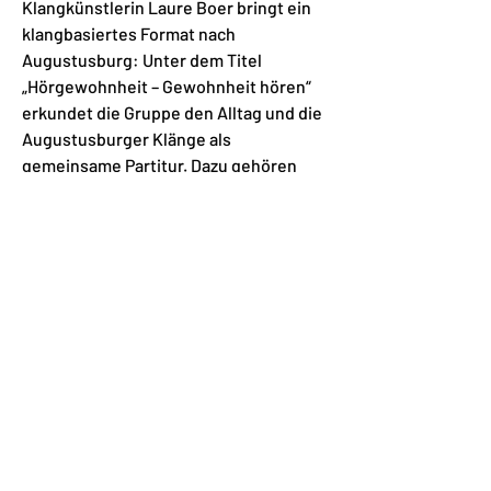
Klangkünstlerin Laure Boer bringt ein
klangbasiertes Format nach
Augustusburg: Unter dem Titel
„Hörgewohnheit – Gewohnheit hören“
erkundet die Gruppe den Alltag und die
Augustusburger Klänge als
gemeinsame Partitur. Dazu gehören
Field Recordings, das Bauen und
Spielen selbstgebauter elektronischer
Instrumente (z. B. Kontaktmikrofone,
lichtempfindliche oder
elektromagnetische Mikrofone),
gemeinsames Auswählen, Mixen und
Komponieren. Das Ergebnis wird in
einer selbstgebauten Audio-Station
präsentiert. Laure Boer hat bereits
2024 und 2025 Klangworkshops in
Augustusburg durchgeführt – nun wird
diese Erfahrung in ResoLab 2026