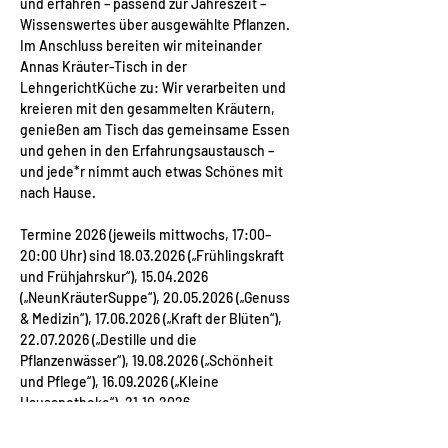
und erfahren – passend zur Jahreszeit – 
Wissenswertes über ausgewählte Pflanzen. 
Im Anschluss bereiten wir miteinander 
Annas Kräuter-Tisch in der 
LehngerichtKüche zu: Wir verarbeiten und 
kreieren mit den gesammelten Kräutern, 
genießen am Tisch das gemeinsame Essen 
und gehen in den Erfahrungsaustausch – 
und jede*r nimmt auch etwas Schönes mit 
nach Hause. 
Termine 2026 (jeweils mittwochs, 17:00–
20:00 Uhr) sind 18.03.2026 („Frühlingskraft 
und Frühjahrskur“), 15.04.2026 
(„NeunKräuterSuppe“), 20.05.2026 („Genuss 
& Medizin“), 17.06.2026 („Kraft der Blüten“), 
22.07.2026 („Destille und die 
Pflanzenwässer“), 19.08.2026 („Schönheit 
und Pflege“), 16.09.2026 („Kleine 
Hausapotheke“), 21.10.2026 
(„Wurzelgräberzeit“) und 11.11.2026 
(„Räuchern“).