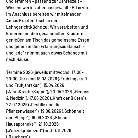
und erfahren – passend zur Jahreszeit – 
Wissenswertes über ausgewählte Pflanzen. 
Im Anschluss bereiten wir miteinander 
Annas Kräuter-Tisch in der 
LehngerichtKüche zu: Wir verarbeiten und 
kreieren mit den gesammelten Kräutern, 
genießen am Tisch das gemeinsame Essen 
und gehen in den Erfahrungsaustausch – 
und jede*r nimmt auch etwas Schönes mit 
nach Hause. 
Termine 2026 (jeweils mittwochs, 17:00–
20:00 Uhr) sind 18.03.2026 („Frühlingskraft 
und Frühjahrskur“), 15.04.2026 
(„NeunKräuterSuppe“), 20.05.2026 („Genuss 
& Medizin“), 17.06.2026 („Kraft der Blüten“), 
22.07.2026 („Destille und die 
Pflanzenwässer“), 19.08.2026 („Schönheit 
und Pflege“), 16.09.2026 („Kleine 
Hausapotheke“), 21.10.2026 
(„Wurzelgräberzeit“) und 11.11.2026 
(„Räuchern“).