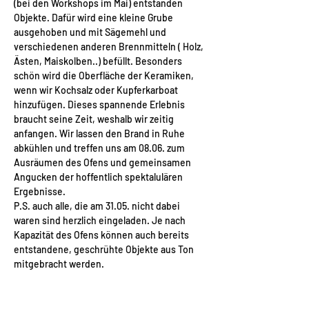
(bei den Workshops im Mai) entstanden 
Objekte. Dafür wird eine kleine Grube 
ausgehoben und mit Sägemehl und 
verschiedenen anderen Brennmitteln ( Holz, 
Ästen, Maiskolben..) befüllt. Besonders 
schön wird die Oberfläche der Keramiken, 
wenn wir Kochsalz oder Kupferkarboat 
hinzufügen. Dieses spannende Erlebnis 
braucht seine Zeit, weshalb wir zeitig 
anfangen. Wir lassen den Brand in Ruhe 
abkühlen und treffen uns am 08.06. zum 
Ausräumen des Ofens und gemeinsamen 
Angucken der hoffentlich spektalulären 
Ergebnisse.
P.S. auch alle, die am 31.05. nicht dabei 
waren sind herzlich eingeladen. Je nach 
Kapazität des Ofens können auch bereits 
entstandene, geschrühte Objekte aus Ton 
mitgebracht werden.
Das Künstler-Duo Priska Engelhardt und 
Patrick Will wollen gemeinsam mit Euch die 