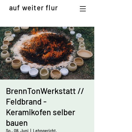
auf weiter flur
BrennTonWerkstatt //
Feldbrand -
Keramikofen selber
bauen
So., 08. Juni
  |  
Lehngericht,