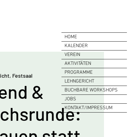
HOME
KALENDER
VEREIN
AKTIVITÄTEN
PROGRAMME
cht, Festsaal
LEHNGERICHT
end &
BUCHBARE WORKSHOPS
JOBS
chsrunde:
KONTAKT/IMPRESSUM
auen statt