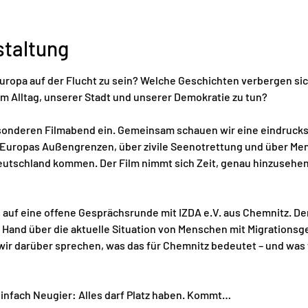
staltung
uropa auf der Flucht zu sein? Welche Geschichten verbergen sich
em Alltag, unserer Stadt und unserer Demokratie zu tun?
sonderen Filmabend ein. Gemeinsam schauen wir eine eindrucks
 Europas Außengrenzen, über zivile Seenotrettung und über Mens
tschland kommen. Der Film nimmt sich Zeit, genau hinzusehen – 
auf eine offene Gesprächsrunde mit IZDA e.V. aus Chemnitz. Der 
r Hand über die aktuelle Situation von Menschen mit Migrationsg
r darüber sprechen, was das für Chemnitz bedeutet – und was wi
infach Neugier: Alles darf Platz haben. Kommt…