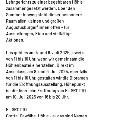
Lehngerichts zu einer begehbaren Höhle 
zusammengesetzt werden. Über den 
Sommer hinweg steht dieser besondere 
Raum allen kleinen und großen 
Augustusburger*innen offen – für 
Ausstellungen, Kino und vielfältige 
Aktionen.
Los geht es am 5. und 6. Juli 2025, jeweils 
von 11 bis 16 Uhr, wenn wir gemeinsam die 
Höhlenbauteile herstellen. Direkt im 
Anschluss, am 8. und 9. Juli 2025, ebenfalls 
von 11 bis 16 Uhr, gestalten wir die Dioramen 
für die Eröffnungsausstellung. Höhepunkt 
ist die feierliche Eröffnung von EL GROTTO 
am 10. Juli 2025 von 16 bis 20 Uhr.
EL GROTTO
Grotte, Gewölbe, Höhle – all das sind Namen 
für einen unterirdischen Hohlraum. Solche 
Räume regen die Fantasie an und bieten 
Platz für Erinnerungen, Geheimnisse und 