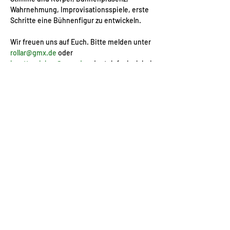
Wahrnehmung, Improvisationsspiele, erste 
Schritte eine Bühnenfigur zu entwickeln.
Wir freuen uns auf Euch. Bitte melden unter 
rollar@gmx.de
 oder 
janettemickan@gmx.de
 oder telefonisch bei 
Nadine unter 017621611317.
Diese Veranstaltung teilen
© 2026
auf weiter flur e. V., Markt 14,
09573 Augustusburg