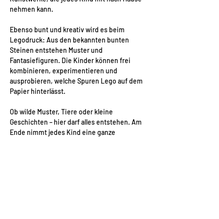
nehmen kann.
Ebenso bunt und kreativ wird es beim 
Legodruck: Aus den bekannten bunten 
Steinen entstehen Muster und 
Fantasiefiguren. Die Kinder können frei 
kombinieren, experimentieren und 
ausprobieren, welche Spuren Lego auf dem 
Papier hinterlässt. 
Ob wilde Muster, Tiere oder kleine 
Geschichten – hier darf alles entstehen. Am 
Ende nimmt jedes Kind eine ganze 
Sammlung selbstgedruckter Bilder mit. Das 
Angebot ist kostenfrei und richtet sich an 
alle jungen Kreativen, die Lust haben, ihre 
Stadt mit künstlerischem Ausdruck neu zu 
entdecken und mitzugestalten.