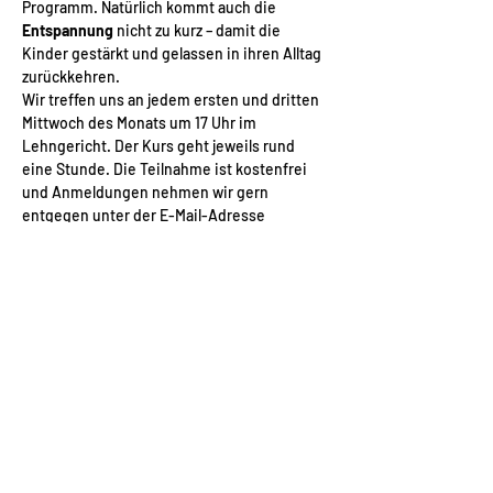
Programm. Natürlich kommt auch die 
Entspannung
 nicht zu kurz – damit die 
Kinder gestärkt und gelassen in ihren Alltag 
zurückkehren.
Wir treffen uns an jedem ersten und dritten 
Mittwoch des Monats um 17 Uhr im 
Lehngericht. Der Kurs geht jeweils rund 
eine Stunde. Die Teilnahme ist kostenfrei 
und Anmeldungen nehmen wir gern 
entgegen unter der E-Mail-Adresse 
nadine@aufweiterflur.org
 oder telefonisch 
unter 0176.21611317.
Diese Veranstaltung teilen