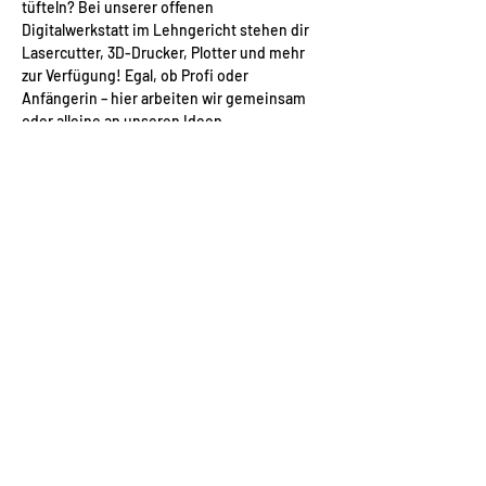
tüfteln? Bei unserer offenen 
Digitalwerkstatt im Lehngericht stehen dir 
Lasercutter, 3D-Drucker, Plotter und mehr 
zur Verfügung! Egal, ob Profi oder 
Anfängerin – hier arbeiten wir gemeinsam 
oder alleine an unseren Ideen.
Diese Veranstaltung teilen
© 2026
auf weiter flur e. V., Markt 14,
09573 Augustusburg