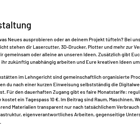
staltung
twas Neues ausprobieren oder an deinem Projekt tüfteln? Bei un
cht stehen dir Lasercutter, 3D-Drucker, Plotter und mehr zur Ver
ir gemeinsam oder alleine an unseren Ideen. Zusätzlich gibt Euc
 ihr zukünftig unabhängig arbeiten und Eure kreativen Ideen um
stätten im Lehngericht sind gemeinschaftlich organisierte Prod
n du nach einer kurzen Einweisung selbstständig die Digitalwer
t. Für den dauerhaften Zugang gibt es faire Monatstarife: regul
iv kostet ein Tagespass 10 €. Im Beitrag sind Raum, Maschinen, 
hrend Materialien transparent nur nach tatsächlichem Verbrauc
nfrastruktur, eigenverantwortliches Arbeiten, gegenseitige Unte
…