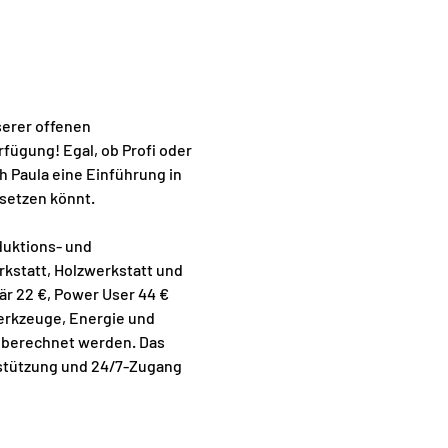
serer offenen 
fügung! Egal, ob Profi oder 
h Paula eine Einführung in 
setzen könnt. 
uktions- und 
kstatt, Holzwerkstatt und 
är 22 €, Power User 44 € 
Werkzeuge, Energie und 
h berechnet werden. Das 
rstützung und 24/7-Zugang 