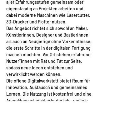
aller Erfahrungsstufen gemeinsam oder 
eigenständig an Projekten arbeiten und 
dabei moderne Maschinen wie Lasercutter, 
3D-Drucker und Plotter nutzen.
Das Angebot richtet sich sowohl an Maker, 
Künstlerinnen, Designer und Bastlerinnen 
als auch an Neugierige ohne Vorkenntnisse, 
die erste Schritte in der digitalen Fertigung 
machen möchten. Vor Ort stehen erfahrene 
Nutzer*innen mit Rat und Tat zur Seite, 
sodass neue Ideen entstehen und 
verwirklicht werden können.
Die offene Digitalwerkstatt bietet Raum für 
Innovation, Austausch und gemeinsames 
Lernen. Die Nutzung ist kostenfrei und eine 
Anmeldung ist nicht erforderlich – einfach 
vorbeikommen und mitmachen am 18. 
Februar, 18. März, 15. April, 20. Mai, 17. Juni, 
15. Juli, 19. August, 16. September, 21. 
Oktober und 18. November, jeweils von 18 bis 
21 Uhr. 