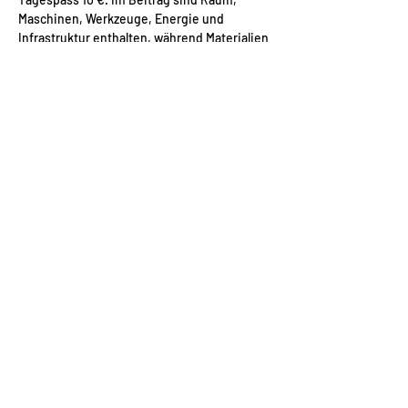
Maschinen, Werkzeuge, Energie und 
Infrastruktur enthalten, während Materialien 
transparent nur nach tatsächlichem 
Verbrauch berechnet werden. Das Modell 
setzt auf geteilte Infrastruktur, 
eigenverantwortliches Arbeiten, 
gegenseitige Unterstützung und 24/7-
Zugang per persönlichem Code für…
Mehr anzeigen
Diese Veranstaltung teilen