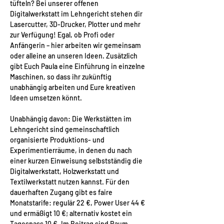
tüfteln? Bei unserer offenen 
Digitalwerkstatt im Lehngericht stehen dir 
Lasercutter, 3D-Drucker, Plotter und mehr 
zur Verfügung! Egal, ob Profi oder 
Anfängerin – hier arbeiten wir gemeinsam 
oder alleine an unseren Ideen. Zusätzlich 
gibt Euch Paula eine Einführung in einzelne 
Maschinen, so dass ihr zukünftig 
unabhängig arbeiten und Eure kreativen 
Ideen umsetzen könnt. 
Unabhängig davon: Die Werkstätten im 
Lehngericht sind gemeinschaftlich 
organisierte Produktions- und 
Experimentierräume, in denen du nach 
einer kurzen Einweisung selbstständig die 
Digitalwerkstatt, Holzwerkstatt und 
Textilwerkstatt nutzen kannst. Für den 
dauerhaften Zugang gibt es faire 
Monatstarife: regulär 22 €, Power User 44 € 
und ermäßigt 10 €; alternativ kostet ein 
Tagespass 10 €. Im Beitrag sind Raum, 