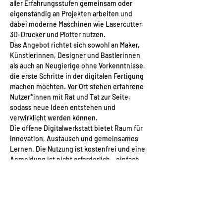
aller Erfahrungsstufen gemeinsam oder 
eigenständig an Projekten arbeiten und 
dabei moderne Maschinen wie Lasercutter, 
3D-Drucker und Plotter nutzen.
Das Angebot richtet sich sowohl an Maker, 
Künstlerinnen, Designer und Bastlerinnen 
als auch an Neugierige ohne Vorkenntnisse, 
die erste Schritte in der digitalen Fertigung 
machen möchten. Vor Ort stehen erfahrene 
Nutzer*innen mit Rat und Tat zur Seite, 
sodass neue Ideen entstehen und 
verwirklicht werden können.
Die offene Digitalwerkstatt bietet Raum für 
Innovation, Austausch und gemeinsames 
Lernen. Die Nutzung ist kostenfrei und eine 
Anmeldung ist nicht erforderlich – einfach 
vorbeikommen und mitmachen am 18. 
Februar, 18. März, 15. April, 20. Mai, 17. Juni, 
15. Juli, 19. August, 16. September, 21. 
Oktober und 18. November, jeweils von 18 bis 
21 Uhr. 