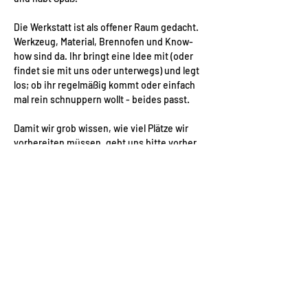
Die Werkstatt ist als offener Raum gedacht. 
Werkzeug, Material, Brennofen und Know-
how sind da. Ihr bringt eine Idee mit (oder 
findet sie mit uns oder unterwegs) und legt 
los; ob ihr regelmäßig kommt oder einfach 
mal rein schnuppern wollt - beides passt.
Damit wir grob wissen, wie viel Plätze wir 
vorbereiten müssen, gebt uns bitte vorher 
Bescheid. Wer spontan auftaucht, wird nicht 
weggeschickt. Wir freuen uns auf euch und 
viele kreative Clay-Maker-Projekte.
Diese Veranstaltung teilen