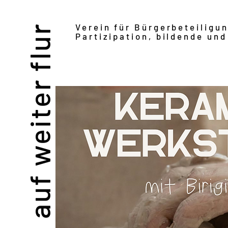
Verein für Bürgerbeteiligu
auf weiter flur
Partizipation, bildende und