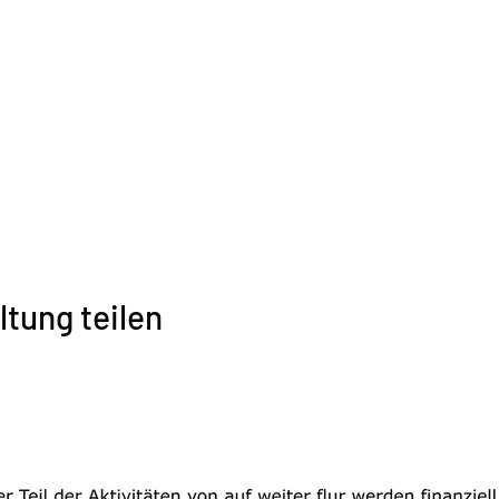
ltung teilen
© 2026
auf weiter flur e. V., Markt 14, 09573 Augustusburg