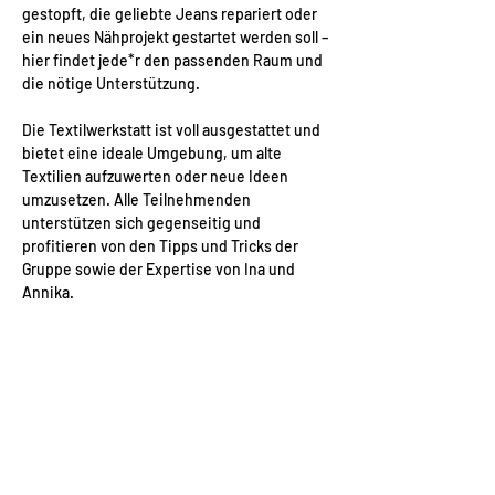
gestopft, die geliebte Jeans repariert oder 
ein neues Nähprojekt gestartet werden soll – 
hier findet jede*r den passenden Raum und 
die nötige Unterstützung.
Die Textilwerkstatt ist voll ausgestattet und 
bietet eine ideale Umgebung, um alte 
Textilien aufzuwerten oder neue Ideen 
umzusetzen. Alle Teilnehmenden 
unterstützen sich gegenseitig und 
profitieren von den Tipps und Tricks der 
Gruppe sowie der Expertise von Ina und 
Annika.
Die Teilnahme ist kostenfrei. Weitere 
Informationen gibt es auf der 
Website:
www.aufweiterflur.org/textilwerkst
att
.