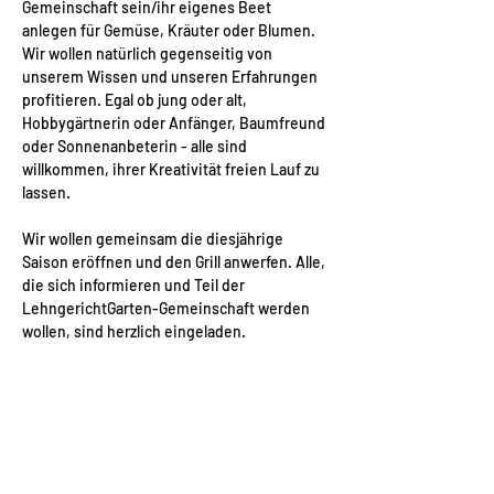
Gemeinschaft sein/ihr eigenes Beet 
anlegen für Gemüse, Kräuter oder Blumen. 
Wir wollen natürlich gegenseitig von 
unserem Wissen und unseren Erfahrungen 
profitieren. Egal ob jung oder alt, 
Hobbygärtnerin oder Anfänger, Baumfreund 
oder Sonnenanbeterin - alle sind 
willkommen, ihrer Kreativität freien Lauf zu 
lassen. 
Wir wollen gemeinsam die diesjährige 
Saison eröffnen und den Grill anwerfen. Alle, 
die sich informieren und Teil der 
LehngerichtGarten-Gemeinschaft werden 
wollen, sind herzlich eingeladen. 
Das Angebot ist kostenfrei. Interessierte 
melden sich gern auch unabhängig vom 
Termin per Mail bei 
nadine@aufweiterflur.org
, telefonisch unter 
037291159977 oder persönlich direkt im 
Lehngericht.