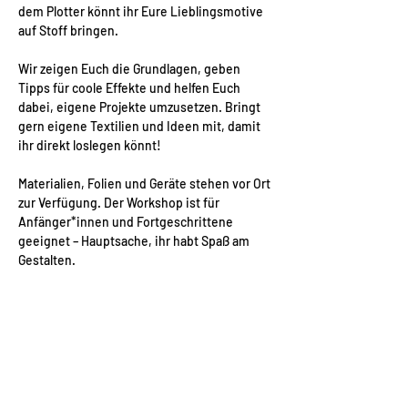
dem Plotter könnt ihr Eure Lieblingsmotive 
auf Stoff bringen.
Wir zeigen Euch die Grundlagen, geben 
Tipps für coole Effekte und helfen Euch 
dabei, eigene Projekte umzusetzen. Bringt 
gern eigene Textilien und Ideen mit, damit 
ihr direkt loslegen könnt!
Materialien, Folien und Geräte stehen vor Ort 
zur Verfügung. Der Workshop ist für 
Anfänger*innen und Fortgeschrittene 
geeignet – Hauptsache, ihr habt Spaß am 
Gestalten.
Anmeldungen und Rückfragen für den 
kostenfreien Workshop gern bei Nadine 
unter Telefon 017621611317 oder per E-Mail 
nadine@aufweiterflur.org
. 