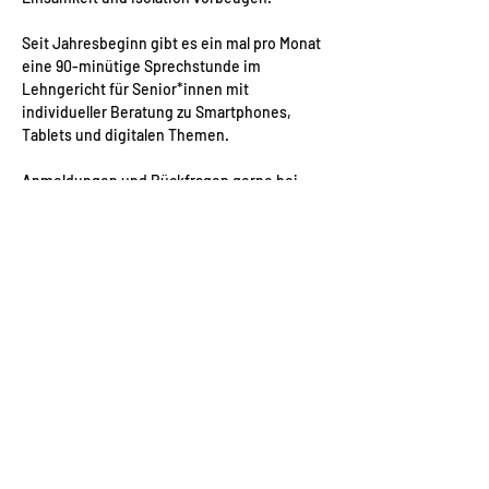
Seit Jahresbeginn gibt es ein mal pro Monat 
eine 90-minütige Sprechstunde im 
Lehngericht für Senior*innen mit 
individueller Beratung zu Smartphones, 
Tablets und digitalen Themen. 
Anmeldungen und Rückfragen gerne bei 
Nadine unter Telefon 017621611317. Die 
Teilnahme ist kostenfrei. 
Diese Veranstaltung teilen
© 2026
auf weiter flur e. V., Markt 14,