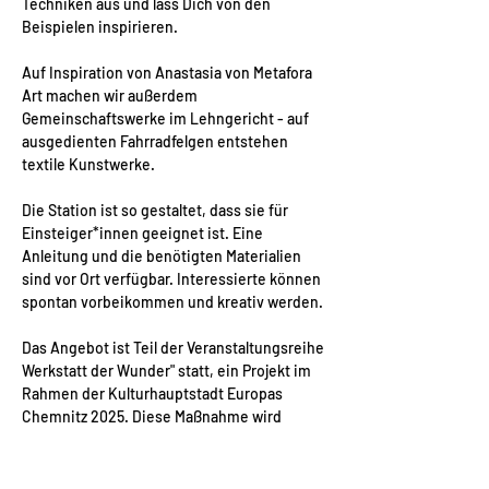
Techniken aus und lass Dich von den 
Beispielen inspirieren. 
Auf Inspiration von Anastasia von Metafora 
Art machen wir außerdem 
Gemeinschaftswerke im Lehngericht - auf 
ausgedienten Fahrradfelgen entstehen 
textile Kunstwerke.
Die Station ist so gestaltet, dass sie für 
Einsteiger*innen geeignet ist. Eine 
Anleitung und die benötigten Materialien 
sind vor Ort verfügbar. Interessierte können 
spontan vorbeikommen und kreativ werden.
Das Angebot ist Teil der Veranstaltungsreihe 
Werkstatt der Wunder" statt, ein Projekt im 
Rahmen der Kulturhauptstadt Europas 
Chemnitz 2025. Diese Maßnahme wird 
mitfinanziert durch Steuermittel auf der 
Grundlage des vom Sächsischen Landtags 
beschlossenen Haushaltes und durch 