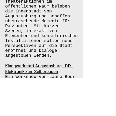
Theateraktionen im
öffentlichen Raum beleben
die Innenstadt von
Augustusburg und schaffen
überraschende Momente für
Passanten. Mit kurzen
Szenen, interaktiven
Elementen und künstlerischen
Installationen sollen neue
Perspektiven auf die Stadt
eröffnet und Dialoge
angestoßen werden.
Klangwerkstatt Augustusburg - DIY-
Elektronik zum Selberbauen
Ein Workshop von Laure Boer
für technikinteressierte
Menschen, die ihre eigenen
elektronischen
Musikinstrumente bauen
möchten. Von kleinen
Synthesizern bis hin zu
Klangobjekten sind der