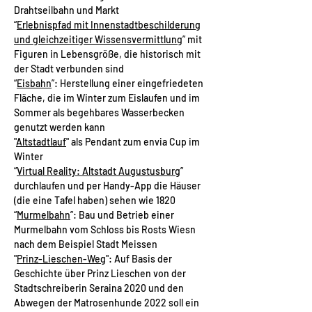
Drahtseilbahn und Markt​
“
Erlebnispfad mit Innenstadtb
eschilderung
und gleichzeitiger Wissensvermittlung
” mit
Figuren in Lebensgröße, die historisch mit
der Stadt verbunden sind
“
Eisbahn
”: Herstellung einer eingefriedeten
Fläche, die im Winter zum Eislaufen und im
Sommer als begehbares Wasserbecken
genutzt werden kann
​"
Altstadtlauf
" als Pendant zum envia Cup im
Winter
“
Virtual Reality: Altstadt Augustusburg
”
durchlaufen und per Handy-App die Häuser
(die eine Tafel haben) sehen wie 1820
“
Murmelbahn
”: Bau und Betrieb einer
Murmelbahn vom Schloss bis Rosts Wiesn
nach dem Beispiel Stadt Meissen
"
Prinz-Lieschen-Weg
": Auf Basis der
Geschichte über Prinz Lieschen von der
Stadtschreiberin Seraina 2020 und den
Abwegen der Matrosenhunde 2022 soll ein