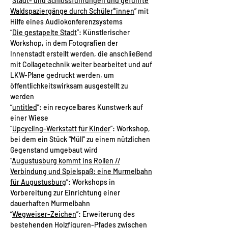
“
Stadt- und Schlossführungen und geführte
Waldspaziergänge durch Schüler*innen
” mit
Hilfe eines Audiokonferenzsystems
“
Die gestapelte Stadt
”: Künstlerischer
Workshop, in dem Fotografien der
Innenstadt erstellt werden, die anschließend
mit Collagetechnik weiter bearbeitet und auf
LKW-Plane gedruckt werden, um
öffentlichkeitswirksam ausgestellt zu
werden
“
untitled
”: ein recycelbares Kunstwerk auf
einer Wiese
“
Upcycling-Werkstatt für Kinder
”: Workshop,
bei dem ein Stück "Müll" zu einem nützlichen
Gegenstand umgebaut wird
“
Augustusburg kommt ins Rollen //
Verbindung und Spielspaß: eine Murmelbahn
für Augustusburg
”: Workshops in
Vorbereitung zur Einrichtung einer
dauerhaften Murmelbahn
“
Wegweiser-Zeichen
”: Erweiterung des
bestehenden Holzfiguren-Pfades zwischen